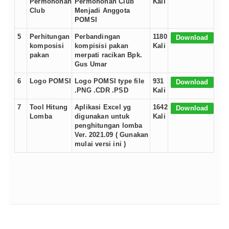
Permohonan
Permohonan Club
Kali
Club
Menjadi Anggota
POMSI
5
Perhitungan
Perbandingan
1180
Download
komposisi
kompisisi pakan
Kali
pakan
merpati racikan Bpk.
Gus Umar
6
Logo POMSI
Logo POMSI type file
931
Download
.PNG .CDR .PSD
Kali
7
Tool Hitung
Aplikasi Excel yg
1642
Download
Lomba
digunakan untuk
Kali
penghitungan lomba
Ver. 2021.09 ( Gunakan
mulai versi ini )