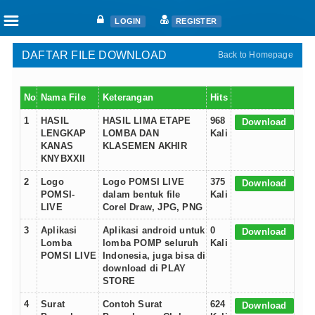
☰
LOGIN
REGISTER
DAFTAR FILE DOWNLOAD
Back to Homepage
Home
Articles
No
Nama File
Keterangan
Hits
Fanciers
1
HASIL
HASIL LIMA ETAPE
968
Download
Clubs
LENGKAP
LOMBA DAN
Kali
Races
KANAS
KLASEMEN AKHIR
KNYBXXII
Races
2
Logo
Logo POMSI LIVE
375
Download
Nat. Ace Candidate
POMSI-
dalam bentuk file
Kali
Nat. Ace Champions
LIVE
Corel Draw, JPG, PNG
One Loft Race
3
Aplikasi
Aplikasi android untuk
0
Download
Lomba
lomba POMP seluruh
Kali
Ring
POMSI LIVE
Indonesia, juga bisa di
Download
download di PLAY
STORE
Auctions
4
Surat
Contoh Surat
624
Download
Shop