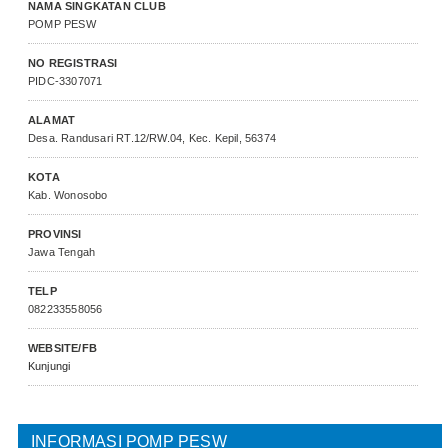
NAMA SINGKATAN CLUB
POMP PESW
NO REGISTRASI
PIDC-3307071
ALAMAT
Desa. Randusari RT.12/RW.04, Kec. Kepil, 56374
KOTA
Kab. Wonosobo
PROVINSI
Jawa Tengah
TELP
082233558056
WEBSITE/FB
Kunjungi
INFORMASI POMP PESW