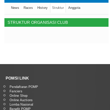
News
Races
History
Struktur
Anggota
STRUKTUR ORGANISASI CLUB
POMSI LINK
Pendaftaran POMP
Fanciers
Online Shop
Online Auctions
Lomba Nasional
Benefit POMP