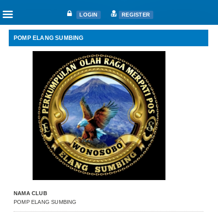
☰
LOGIN
REGISTER
POMP ELANG SUMBING
Home
Articles
Fanciers
Clubs
Races
Races
Nat. Ace Candidate
Nat. Ace Champions
One Loft Race
Ring
Download
NAMA CLUB
Auctions
POMP ELANG SUMBING
Shop