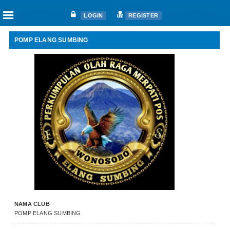
☰
LOGIN
REGISTER
POMP ELANG SUMBING
Home
Articles
Fanciers
Clubs
Races
Races
Nat. Ace Candidate
Nat. Ace Champions
One Loft Race
Ring
Download
NAMA CLUB
Auctions
POMP ELANG SUMBING
Shop