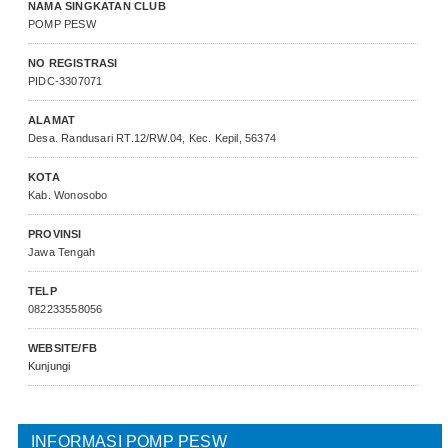
NAMA SINGKATAN CLUB
POMP PESW
NO REGISTRASI
PIDC-3307071
ALAMAT
Desa. Randusari RT.12/RW.04, Kec. Kepil, 56374
KOTA
Kab. Wonosobo
PROVINSI
Jawa Tengah
TELP
082233558056
WEBSITE/FB
Kunjungi
INFORMASI POMP PESW