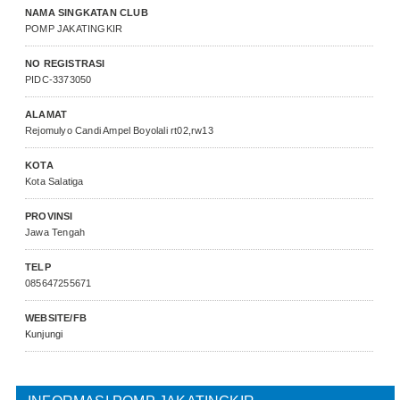
NAMA SINGKATAN CLUB
POMP JAKATINGKIR
NO REGISTRASI
PIDC-3373050
ALAMAT
Rejomulyo Candi Ampel Boyolali rt02,rw13
KOTA
Kota Salatiga
PROVINSI
Jawa Tengah
TELP
085647255671
WEBSITE/FB
Kunjungi