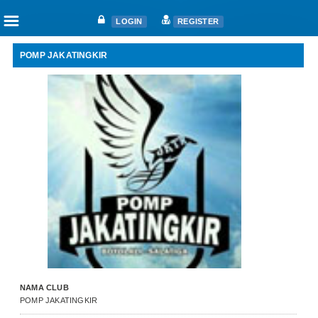
☰
LOGIN
REGISTER
POMP JAKATINGKIR
Home
Articles
Fanciers
Clubs
Races
Races
Nat. Ace Candidate
Nat. Ace Champions
One Loft Race
Ring
Download
NAMA CLUB
Auctions
POMP JAKATINGKIR
Shop