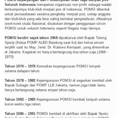
Seluruh Indonesia
merupakan organisasi non profit sebagai wadah
berkumpulnya klub-klub merpati pos di Indonesia. POMSI dibentuk
untuk persaudaraan sesama penghoby merpati pos, setiap anggota
dari klub-klub yang ada bisa saling bertukar pengetahuan, dibuatnya
ivent-ivent skala Nasional, disatukan dengan penggunaan cincin
POMSI untuk seluruh Indonesia seperti Negara maju lainnya.
POMSI berdiri sejak tahun 1968
diprakarsai oleh Bapak Totong
Spanji (Ketua POMP ALBD Bandung saat itu) dan ketua umum
terpilih saat itu May. Jend. Dr. Rubiono Kertopati, yang diresmikan
di Jakarta. Kegiatan ini hanya berlangsung dua tahun saja (1968 -
1970)
Tahun 1970 – 1978
Kemudian kepengurusan POMSI lumpuh
selama delapan tahun.
Tahun 1978 – 1982
Kepengurusan POMSI di segarkan kembali oleh
Bapak Subagio dari POMP LLB Jakarta, namun juga tidak lama,
hanya berlangsung selama empat tahun saja.
Tahun 1982 – 1985
Kepengurusan POMSI kembali lumpuh selama
kurun waktu tiga tahun.
Tahun 1986 – 1991
POMSI kembali di aktifkan oleh Bapak Nyoto