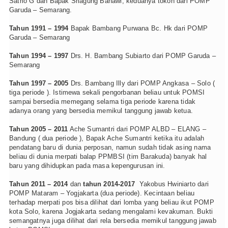
Satrio G dan Bapak Sriagung Banawi, keduanya tokoh dari POMP
Garuda – Semarang.
Tahun 1991 – 1994
Bapak Bambang Purwana Bc. Hk dari POMP
Garuda – Semarang
Tahun 1994 – 1997
Drs. H. Bambang Subiarto dari POMP Garuda –
Semarang
Tahun 1997 – 2005
Drs. Bambang Illy dari POMP Angkasa – Solo (
tiga periode ). Istimewa sekali pengorbanan beliau untuk POMSI
sampai bersedia memegang selama tiga periode karena tidak
adanya orang yang bersedia memikul tanggung jawab ketua.
Tahun 2005 – 2011
Ache Sumantri dari POMP ALBD – ELANG –
Bandung ( dua periode ), Bapak Ache Sumantri ketika itu adalah
pendatang baru di dunia perposan, namun sudah tidak asing nama
beliau di dunia merpati balap PPMBSI (tim Barakuda) banyak hal
baru yang dihidupkan pada masa kepengurusan ini.
Tahun 2011 – 2014
dan
tahun 2014-2017
Yakobus Hwiniarto dari
POMP Mataram – Yogjakarta (dua periode). Kecintaan beliau
terhadap merpati pos bisa dilihat dari lomba yang beliau ikut POMP
kota Solo, karena Jogjakarta sedang mengalami kevakuman. Bukti
semangatnya juga dilihat dari rela bersedia memikul tanggung jawab