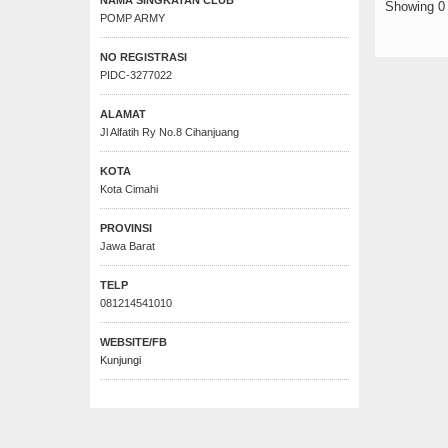
Showing 0 t
POMP ARMY
NO REGISTRASI
PIDC-3277022
ALAMAT
Jl Alfatih Ry No.8 Cihanjuang
KOTA
Kota Cimahi
PROVINSI
Jawa Barat
TELP
081214541010
WEBSITE/FB
Kunjungi