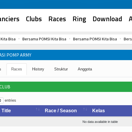
anciers
Clubs
Races
Ring
Download
A
Kita Bisa
Bersama POMSI Kita Bisa
Bersama POMSI Kita Bisa
Bers
Kita Bisa
Bersama POMSI Kita Bisa
ASI POMP ARMY
s
Races
History
Struktur
Anggota
 CLUB
entries
Title
Race / Season
Kelas
No data available in table