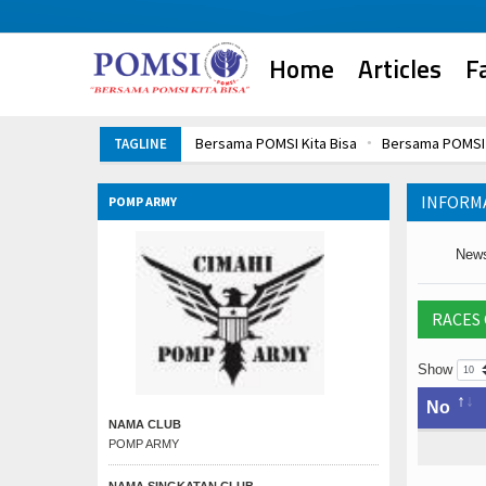
Home
Articles
F
Bersama POMSI Kita Bisa
Bersama POMSI 
TAGLINE
Bersama POMSI Kita Bisa
Bersama POMSI 
INFORM
POMP ARMY
New
RACES
Show
No
NAMA CLUB
POMP ARMY
NAMA SINGKATAN CLUB