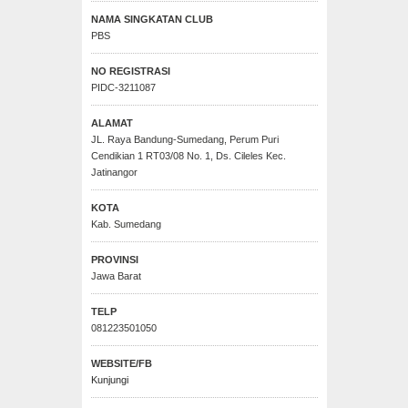
NAMA SINGKATAN CLUB
PBS
NO REGISTRASI
PIDC-3211087
ALAMAT
JL. Raya Bandung-Sumedang, Perum Puri
Cendikian 1 RT03/08 No. 1, Ds. Cileles Kec.
Jatinangor
KOTA
Kab. Sumedang
PROVINSI
Jawa Barat
TELP
081223501050
WEBSITE/FB
Kunjungi