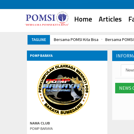
Home
Articles
F
Bersama POMSI Kita Bisa
Bersama POMSI 
TAGLINE
Bersama POMSI Kita Bisa
Bersama POMSI 
INFORMA
POMP BARAYA
New
NEWS 
NAMA CLUB
POMP BARAYA