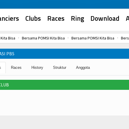
anciers
Clubs
Races
Ring
Download
A
Kita Bisa
Bersama POMSI Kita Bisa
Bersama POMSI Kita Bisa
Bers
Kita Bisa
Bersama POMSI Kita Bisa
SI PBS
s
Races
History
Struktur
Anggota
CLUB